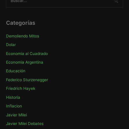
u
s
c
Categorías
a
Demoliendo Mitos
r
p
Dolar
o
Economia al Cuadrado
r
Economia Argentina
:
Educación
Federico Sturzenegger
Friedrich Hayek
Historia
Inflacion
Javier Milei
Javier Milei Debates