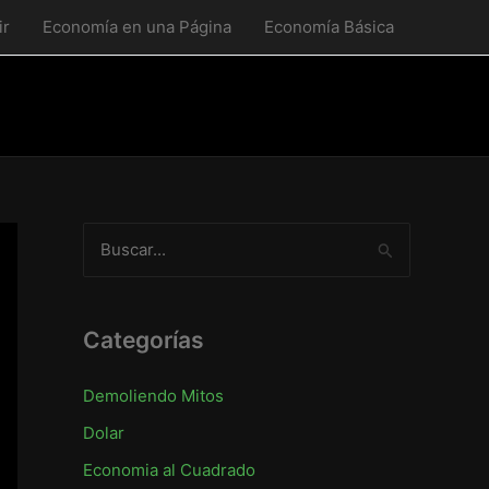
ir
Economía en una Página
Economía Básica
B
u
s
c
Categorías
a
Demoliendo Mitos
r
Dolar
p
o
Economia al Cuadrado