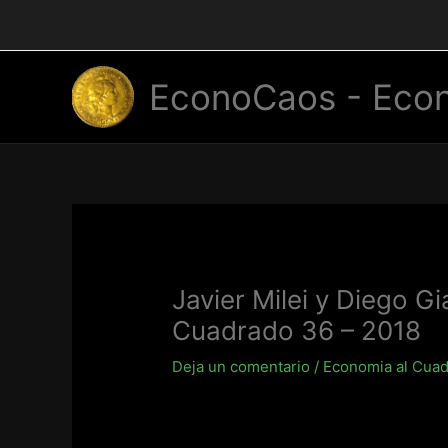
Ir
al
contenido
EconoCaos - Econ
Javier Milei y Diego G
Cuadrado 36 – 2018
Deja un comentario
/
Economia al Cua