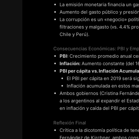
La emisión monetaria financia un ga
Aumento del gasto público y presión 
La corrupción es un «negocio» políti
filtraciones y malgasto (vs. 4.4% p
Chile y Perú).
Consecuencias Económicas: PBI y Em
PBI:
Crecimiento promedio anual ce
Inflación:
Aumento constante (del 16
PBI per cápita vs. Inflación Acumul
El PBI per cápita en 2019 será s
Inflación acumulada en estos ma
Ambos gobiernos (Cristina Fernánd
a los argentinos al expandir el Esta
en inflación y caída del PBI per cápit
Reflexión Final
Crítica a la dicotomía política de te
Fernández de Kirchner, ambos cons