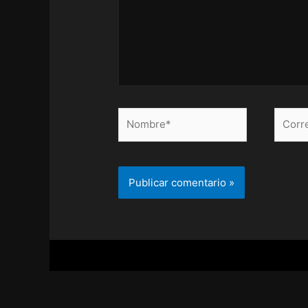
Nombre*
Correo
electr