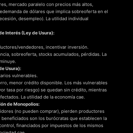
es, mercado paralelo con precios más altos,
redemanda de dólares que implica sobreoferta en el
ecesión, desempleo). La utilidad individual
de Interés (Ley de Usura):
uctores/vendedores, incentivar inversión.
ia, sobreoferta, stocks acumulados, pérdidas. La
sminuye.
de Usura):
arios vulnerables.
rro, menor crédito disponible. Los más vulnerables
or tasa por riesgo) se quedan sin crédito, mientras
fectados. La utilidad de la economía cae.
ión de Monopolios:
dores (no pueden comprar), pierden productores
 beneficiados son los burócratas que establecen la
control, financiados por impuestos de los mismos
sociedad cae.