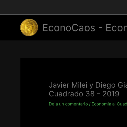
Ir
al
contenido
EconoCaos - Econ
Javier Milei y Diego G
Cuadrado 38 – 2019
Deja un comentario
/
Economia al Cua