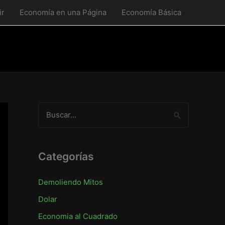
ir
Economía en una Página
Economía Básica
B
u
s
c
Categorías
a
Demoliendo Mitos
r
Dolar
p
o
Economia al Cuadrado