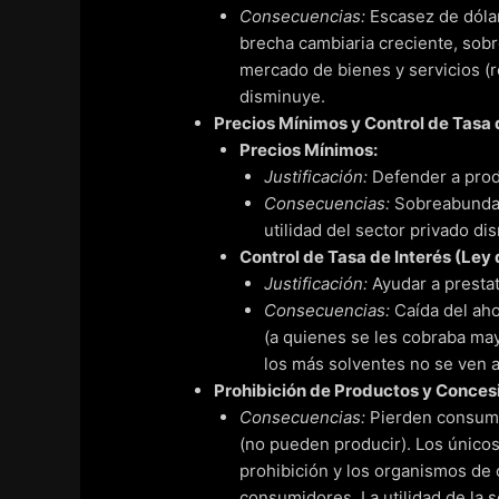
Consecuencias:
Escasez de dólar
brecha cambiaria creciente, sob
mercado de bienes y servicios (r
disminuye.
Precios Mínimos y Control de Tasa 
Precios Mínimos:
Justificación:
Defender a prod
Consecuencias:
Sobreabundanc
utilidad del sector privado di
Control de Tasa de Interés (Ley 
Justificación:
Ayudar a prestat
Consecuencias:
Caída del aho
(a quienes se les cobraba may
los más solventes no se ven a
Prohibición de Productos y Conces
Consecuencias:
Pierden consumi
(no pueden producir). Los únicos
prohibición y los organismos de 
consumidores. La utilidad de la 