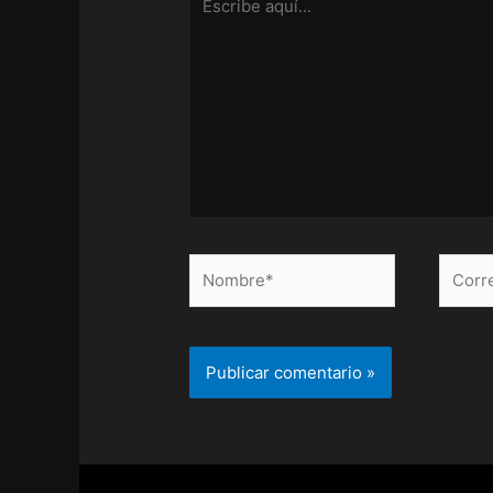
aquí...
Nombre*
Correo
electr