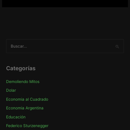
B
u
s
c
Categorías
a
Demoliendo Mitos
r
p
Dolar
o
Economia al Cuadrado
r
Economia Argentina
:
Educación
Federico Sturzenegger