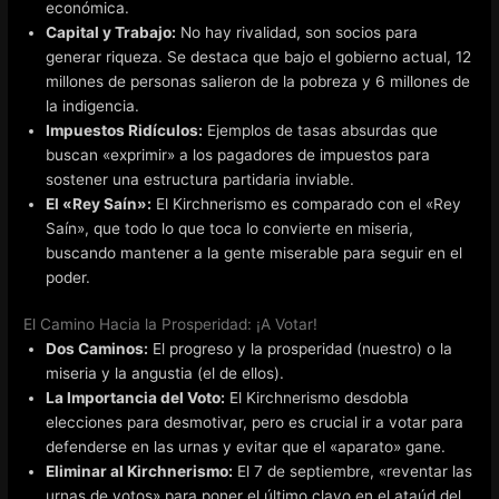
económica.
Capital y Trabajo:
No hay rivalidad, son socios para
generar riqueza. Se destaca que bajo el gobierno actual, 12
millones de personas salieron de la pobreza y 6 millones de
la indigencia.
Impuestos Ridículos:
Ejemplos de tasas absurdas que
buscan «exprimir» a los pagadores de impuestos para
sostener una estructura partidaria inviable.
El «Rey Saín»:
El Kirchnerismo es comparado con el «Rey
Saín», que todo lo que toca lo convierte en miseria,
buscando mantener a la gente miserable para seguir en el
poder.
El Camino Hacia la Prosperidad: ¡A Votar!
Dos Caminos:
El progreso y la prosperidad (nuestro) o la
miseria y la angustia (el de ellos).
La Importancia del Voto:
El Kirchnerismo desdobla
elecciones para desmotivar, pero es crucial ir a votar para
defenderse en las urnas y evitar que el «aparato» gane.
Eliminar al Kirchnerismo:
El 7 de septiembre, «reventar las
urnas de votos» para poner el último clavo en el ataúd del