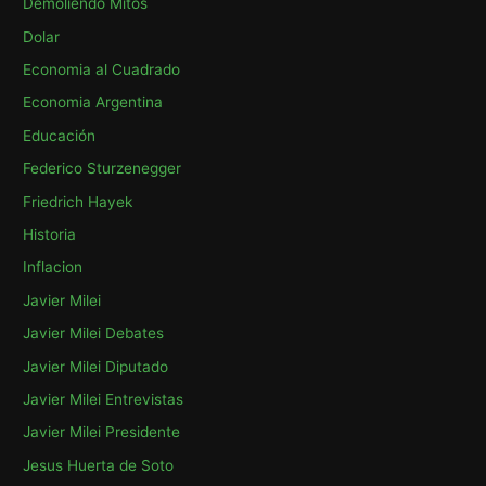
Demoliendo Mitos
r
p
Dolar
o
Economia al Cuadrado
r
Economia Argentina
:
Educación
Federico Sturzenegger
Friedrich Hayek
Historia
Inflacion
Javier Milei
Javier Milei Debates
Javier Milei Diputado
Javier Milei Entrevistas
Javier Milei Presidente
Jesus Huerta de Soto