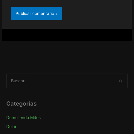
B
u
s
c
Categorías
a
Demoliendo Mitos
r
p
Dolar
o