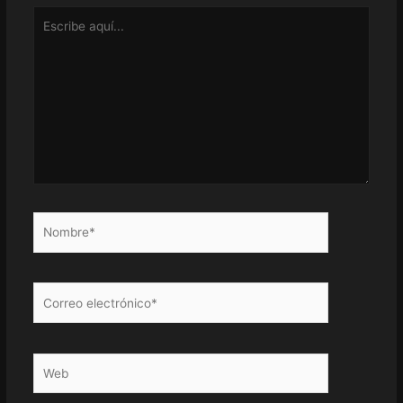
Escribe
aquí...
Nombre*
Correo
electrónico*
Web