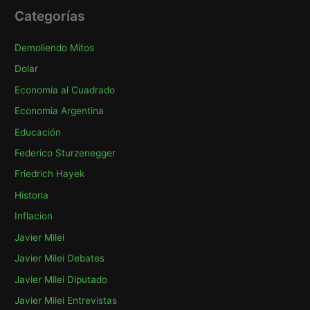
c
Categorías
a
Demoliendo Mitos
r
p
Dolar
o
Economia al Cuadrado
r
Economia Argentina
:
Educación
Federico Sturzenegger
Friedrich Hayek
Historia
Inflacion
Javier Milei
Javier Milei Debates
Javier Milei Diputado
Javier Milei Entrevistas