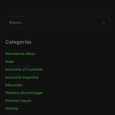
B
u
s
c
Categorías
a
Demoliendo Mitos
r
p
Dolar
o
Economia al Cuadrado
r
Economia Argentina
:
Educación
Federico Sturzenegger
Friedrich Hayek
Historia