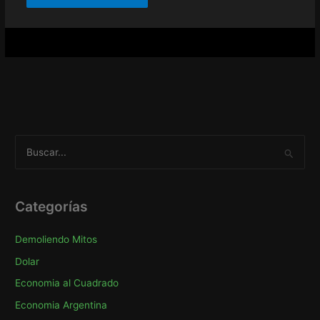
B
u
s
c
Categorías
a
Demoliendo Mitos
r
p
Dolar
o
Economia al Cuadrado
r
Economia Argentina
: