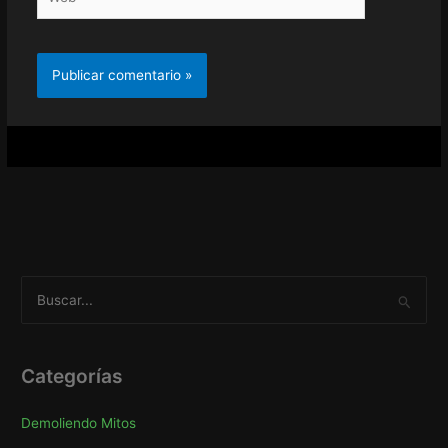
B
u
s
c
Categorías
a
Demoliendo Mitos
r