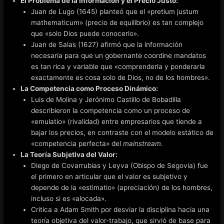
El Problema de la Información y el Precio Justo:
Juan de Lugo (1645) planteó que el «pretium justum
mathematicum» (precio de equilibrio) es tan complejo
que «solo Dios puede conocerlo».
Juan de Salas (1627) afirmó que la información
necesaria para que un gobernante coordine mandatos
es tan rica y variable que «comprenderla y ponderarla
exactamente es cosa solo de Dios, no de los hombres».
La Competencia como Proceso Dinámico:
Luis de Molina y Jerónimo Castillo de Bobadilla
describieron la competencia como un proceso de
«emulatio» (rivalidad) entre empresarios que tiende a
bajar los precios, en contraste con el modelo estático de
«competencia perfecta» del
mainstream
.
La Teoría Subjetiva del Valor:
Diego de Covarrubias y Leyva (Obispo de Segovia) fue
el primero en articular que el valor es subjetivo y
depende de la «estimatio» (apreciación) de los hombres,
incluso si es «alocada».
Critica a Adam Smith por desviar la disciplina hacia una
teoría objetiva del valor-trabajo, que sirvió de base para