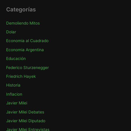
c
Categorías
a
Demoliendo Mitos
r
p
Dolar
o
Economia al Cuadrado
r
Economia Argentina
:
Educación
Federico Sturzenegger
Friedrich Hayek
Historia
Inflacion
Javier Milei
Javier Milei Debates
Javier Milei Diputado
Javier Milei Entrevistas