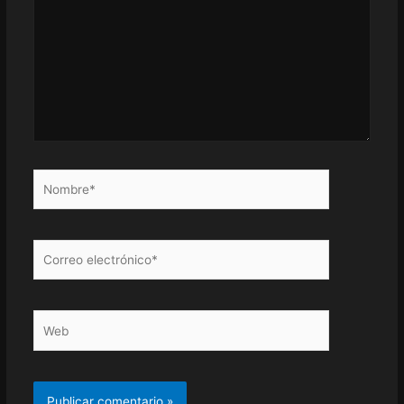
Nombre*
Correo
electrónico*
Web