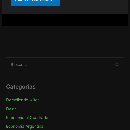
B
u
s
c
Categorías
a
Demoliendo Mitos
r
p
Dolar
o
Economia al Cuadrado
r
Economia Argentina