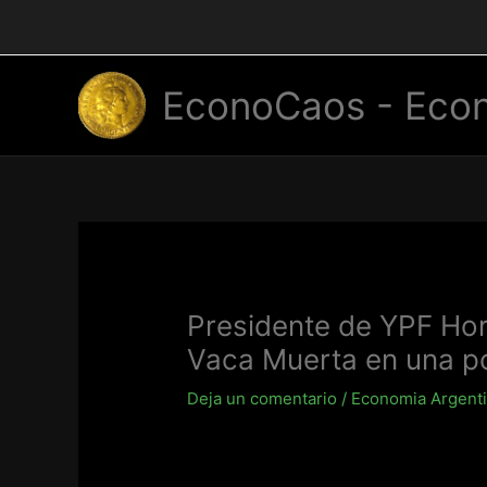
Ir
al
contenido
EconoCaos - Econ
Presidente de YPF Hor
Vaca Muerta en una p
Deja un comentario
/
Economia Argent