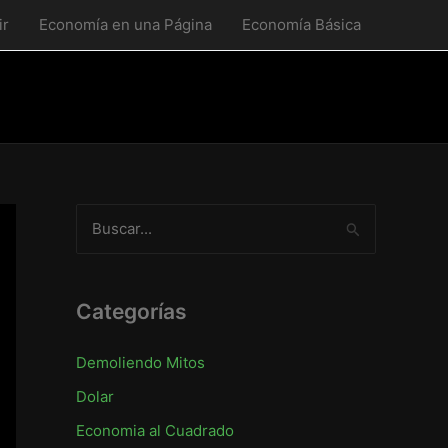
ir
Economía en una Página
Economía Básica
B
u
s
c
Categorías
a
Demoliendo Mitos
r
Dolar
p
o
Economia al Cuadrado