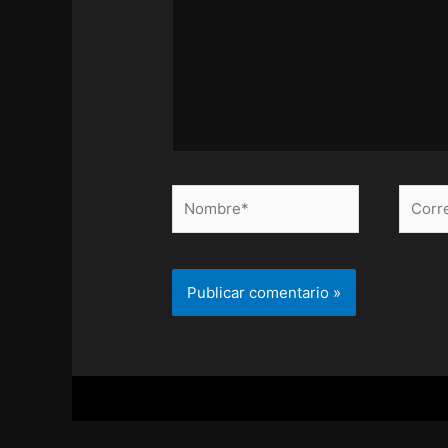
Nombre*
Correo
electr