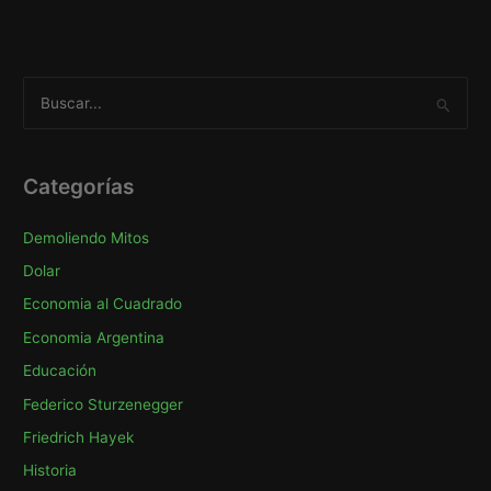
B
u
s
c
Categorías
a
Demoliendo Mitos
r
p
Dolar
o
Economia al Cuadrado
r
Economia Argentina
:
Educación
Federico Sturzenegger
Friedrich Hayek
Historia