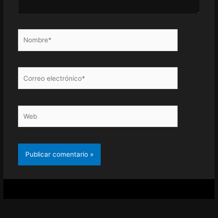
Nombre*
Correo
electrónico*
Web