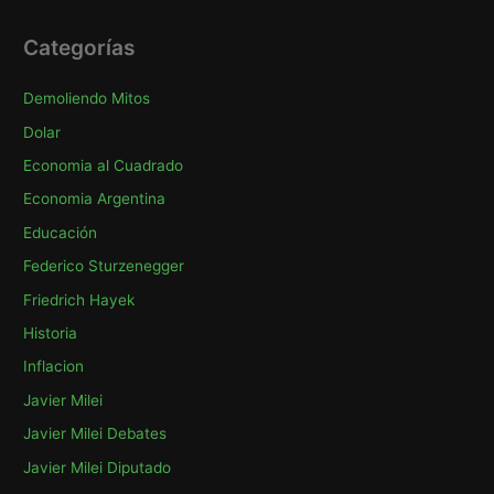
s
c
Categorías
a
Demoliendo Mitos
r
p
Dolar
o
Economia al Cuadrado
r
Economia Argentina
:
Educación
Federico Sturzenegger
Friedrich Hayek
Historia
Inflacion
Javier Milei
Javier Milei Debates
Javier Milei Diputado