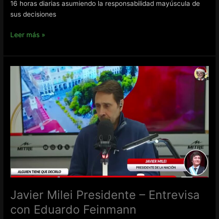
16 horas diarias asumiendo la responsabilidad mayúscula de
sus decisiones
Javier
Leer más »
Milei
Presidente
–
con
Esteban
Trebucq
Javier Milei Presidente – Entrevisa
con Eduardo Feinmann