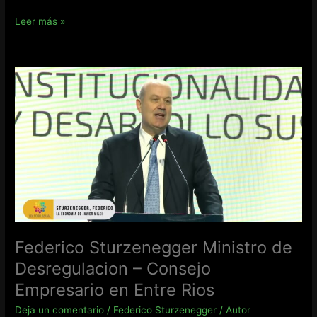
Javier
Leer más »
Milei
Presidente
–
Reforma
de
la
Carta
Organica
del
Banco
Central
Federico Sturzenegger Ministro de
Desregulacion – Consejo
Empresario en Entre Rios
Deja un comentario
/
Federico Sturzenegger
/
Autor