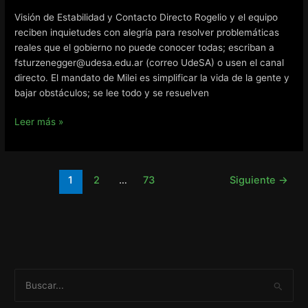
Visión de Estabilidad y Contacto Directo Rogelio y el equipo
reciben inquietudes con alegría para resolver problemáticas
reales que el gobierno no puede conocer todas; escriban a
fsturzenegger@udesa.edu.ar (correo UdeSA) o usen el canal
directo. El mandato de Milei es simplificar la vida de la gente y
bajar obstáculos; se lee todo y se resuelven
Federico
Leer más »
Sturzenegger
Ministro
de
1
2
…
73
Siguiente
→
Desregulacion
–
Consejo
Empresario
en
Entre
Rios
B
u