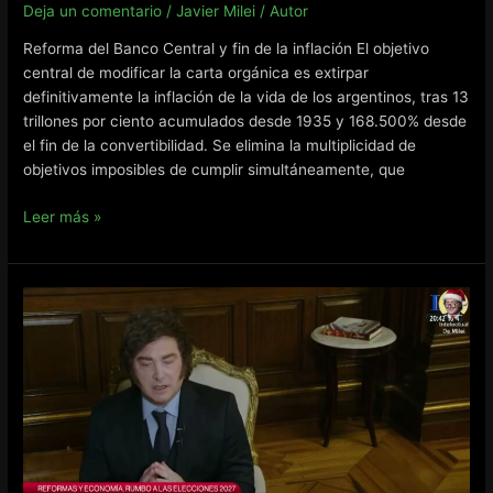
Deja un comentario
/
Javier Milei
/
Autor
Reforma del Banco Central y fin de la inflación El objetivo
central de modificar la carta orgánica es extirpar
definitivamente la inflación de la vida de los argentinos, tras 13
trillones por ciento acumulados desde 1935 y 168.500% desde
el fin de la convertibilidad. Se elimina la multiplicidad de
objetivos imposibles de cumplir simultáneamente, que
Javier
Leer más »
Milei
Presidente
–
Entrevisa
con
Eduardo
Feinmann