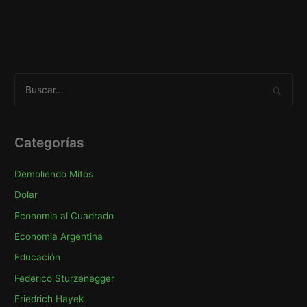
B
u
s
c
Categorías
a
Demoliendo Mitos
r
p
Dolar
o
Economia al Cuadrado
r
Economia Argentina
:
Educación
Federico Sturzenegger
Friedrich Hayek