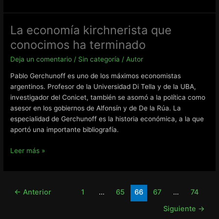
Causas
de
las
La economía kirchnerista que
Crisis
conocimos ha terminado
Económicas
Deja un comentario
/
Sin categoría
/
Autor
Pablo Gerchunoff es uno de los máximos economistas
argentinos. Profesor de la Universidad Di Tella y de la UBA,
investigador del Conicet, también se asomó a la política como
asesor en los gobiernos de Alfonsín y de De la Rúa. La
especialidad de Gerchunoff es la historia económica, a la que
aportó una importante bibliografía.
La
Leer más »
economía
kirchnerista
que
←
Anterior
1
…
65
66
67
…
74
conocimos
ha
Siguiente
→
terminado