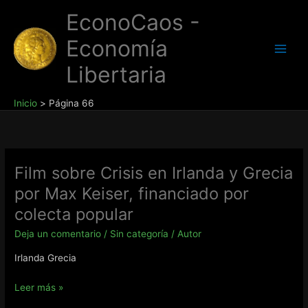
Ir
EconoCaos -
al
contenido
Economía
Libertaria
Inicio
Página 66
Film sobre Crisis en Irlanda y Grecia
por Max Keiser, financiado por
colecta popular
Deja un comentario
/
Sin categoría
/
Autor
Irlanda Grecia
Film
Leer más »
sobre