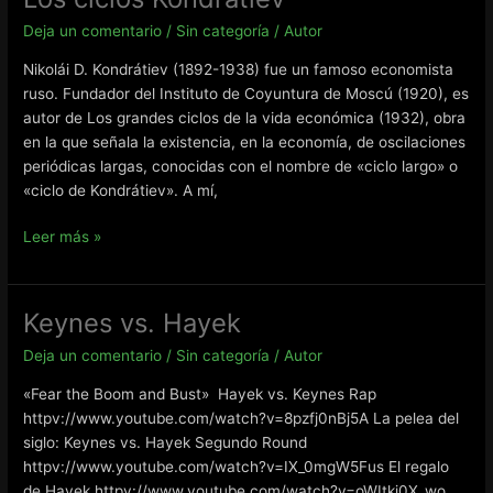
Maloney,
Deja un comentario
/
Sin categoría
/
Autor
Oro,
la
Nikolái D. Kondrátiev (1892-1938) fue un famoso economista
FED,
ruso. Fundador del Instituto de Coyuntura de Moscú (1920), es
Crédito,
autor de Los grandes ciclos de la vida económica (1932), obra
Papel
en la que señala la existencia, en la economía, de oscilaciones
moneda
periódicas largas, conocidas con el nombre de «ciclo largo» o
y
«ciclo de Kondrátiev». A mí,
la
Constitución
Los
Leer más »
de
ciclos
EE.UU.
Kondratiev
Keynes vs. Hayek
Deja un comentario
/
Sin categoría
/
Autor
«Fear the Boom and Bust» Hayek vs. Keynes Rap
httpv://www.youtube.com/watch?v=8pzfj0nBj5A La pelea del
siglo: Keynes vs. Hayek Segundo Round
httpv://www.youtube.com/watch?v=IX_0mgW5Fus El regalo
de Hayek httpv://www.youtube.com/watch?v=oWItkj0X_wo