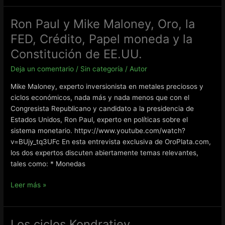
Crisis
en
Ron Paul y Mike Maloney, Oro, la
Irlanda
FED, Crédito, Papel moneda y la
y
Grecia
Constitución de EE.UU.
por
Deja un comentario
/
Sin categoría
/
Autor
Max
Keiser,
Mike Maloney, experto inversionista en metales preciosos y
financiado
ciclos económicos, nada más y nada menos que con el
por
Congresista Republicano y candidato a la presidencia de
colecta
Estados Unidos, Ron Paul, experto en políticas sobre el
popular
sistema monetario. httpv://www.youtube.com/watch?
v=BUjy_tq3UFc En esta entrevista exclusiva de OroPlata.com,
los dos expertos discuten abiertamente temas relevantes,
tales como: * Monedas
Ron
Leer más »
Paul
y
Mike
Los ciclos Kondratiev