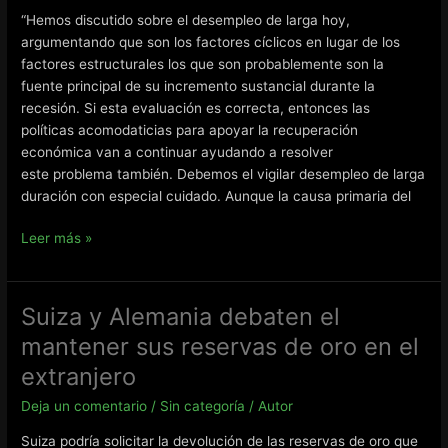
parece
“Hemos discutido sobre el desempleo de larga hoy,
haber
argumentando que son los factores cíclicos en lugar de los
terminado
factores estructurales los que son probablemente son la
fuente principal de su incremento sustancial durante la
recesión. Si esta evaluación es correcta, entonces las
políticas acomodaticias para apoyar la recuperación
económica van a continuar ayudando a resolver
este problema también. Debemos el vigilar desempleo de larga
duración con especial cuidado. Aunque la causa primaria del
¿Bernanke
Leer más »
invierte
en
oro?
Suiza y Alemania debaten el
Una
mantener sus reservas de oro en el
posible
QE3
extranjero
dispara
Deja un comentario
/
Sin categoría
/
Autor
al
oro
Suiza podría solicitar la devolución de las reservas de oro que