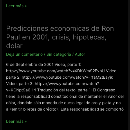
Oro
Leer más »
versus
Economía
Vudu
Predicciones economicas de Ron
Paul en 2001, crisis, hipotecas,
dolar
Deja un comentario
/
Sin categoría
/
Autor
6 de Septiembre de 2001 Video, parte 1:
httpv://www.youtube.com/watch?v=XDKWm92EvhU Video,
parte 2: httpv://www.youtube.com/watch?v=rfaM2tEayik
Video, parte 3: httpv://www.youtube.com/watch?
v=KONpt9a6HrI Traducción del texto, parte 1: El Congreso
tiene la responsabilidad constitucional de mantener el valor del
dólar, dándole sólo moneda de curso legal de oro y plata y no
a «emitir billetes de crédito». Esta responsabilidad se comportó
Predicciones
Leer más »
economicas