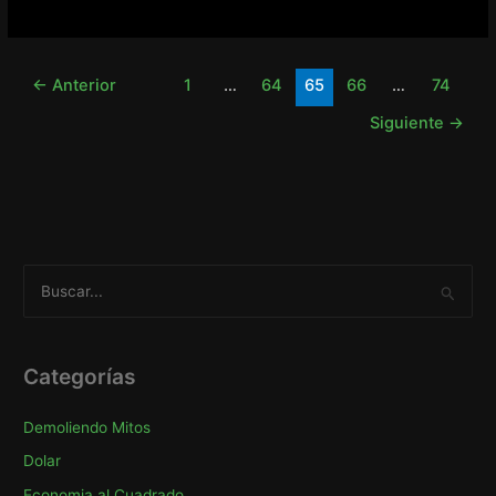
qué
me
voy
←
Anterior
1
…
64
65
66
…
74
de
Goldman
Siguiente
→
Sachs
B
u
s
c
Categorías
a
Demoliendo Mitos
r
p
Dolar
o
Economia al Cuadrado