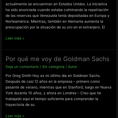
actualmente se encuentran en Estados Unidos. La iniciativa
ha sido anunciada cuando estaba culminando la repatriación
de las reservas que Venezuela tenía depositadas en Europa y
Norteamérica. Mientras, también en Alemania aumenta la
preocupación por la situación de su oro en el extranjero. El
Suiza
Leer más »
y
Alemania
debaten
Por qué me voy de Goldman Sachs
el
Deja un comentario
/
Sin categoría
/
Autor
mantener
sus
Por Greg Smith Hoy es mi último día en Goldman Sachs.
reservas
Después de casi 12 años en la empresa – primero como
de
pasante de verano, mientras que en Stanford, luego en Nueva
oro
York durante 10 años, y ahora en Londres – Creo que he
en
trabajado aquí el tiempo suficiente para comprender la
el
trayectoria de su
extranjero
Por
Leer más »