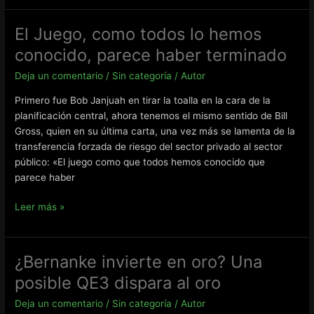
de
Ron
El Juego, como todos lo hemos
Paul
conocido, parece haber terminado
en
2001,
Deja un comentario
/
Sin categoría
/
Autor
crisis,
Primero fue Bob Janjuah en tirar la toalla en la cara de la
hipotecas,
planificación central, ahora tenemos el mismo sentido de Bill
dolar
Gross, quien en su última carta, una vez más se lamenta de la
transferencia forzada de riesgo del sector privado al sector
público: «El juego como que todos hemos conocido que
parece haber
El
Leer más »
Juego,
como
todos
¿Bernanke invierte en oro? Una
lo
posible QE3 dispara al oro
hemos
conocido,
Deja un comentario
/
Sin categoría
/
Autor