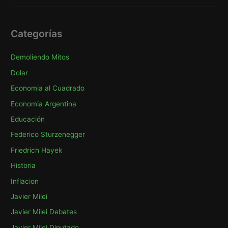
u
Servicios
s
Públicos
c
Categorías
a
Demoliendo Mitos
r
p
Dolar
o
Economia al Cuadrado
r
Economia Argentina
:
Educación
Federico Sturzenegger
Friedrich Hayek
Historia
Inflacion
Javier Milei
Javier Milei Debates
Javier Milei Diputado