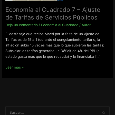
Economía al Cuadrado 7 – Ajuste
de Tarifas de Servicios Públicos
Deja un comentario
/
Economia al Cuadrado
/
Autor
El desfasaje que recibe Macri por la falta de un Ajuste de
Tarifas es de 15 a 1 (durante el congelamiento tarifario, la
inflación subió 15 veces más que lo que subieron las tarifas).
Subsidiar las tarifas generaba un Déficit de 4% del PBI (el
estado gasta mas que lo que recauda) y lo financiaba […]
Economía
Leer más »
al
Cuadrado
7
–
Ajuste
de
Tarifas
B
de