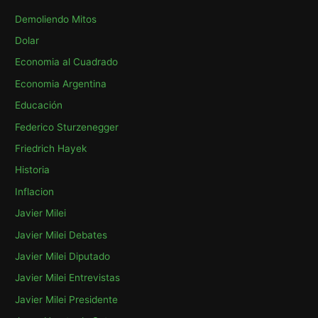
a
Demoliendo Mitos
r
p
Dolar
o
Economia al Cuadrado
r
Economia Argentina
:
Educación
Federico Sturzenegger
Friedrich Hayek
Historia
Inflacion
Javier Milei
Javier Milei Debates
Javier Milei Diputado
Javier Milei Entrevistas
Javier Milei Presidente